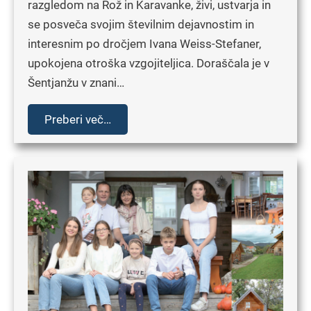
razgledom na Rož in Karavanke, živi, ustvarja in
se posveča svojim številnim dejavnostim in
interesnim po dročjem Ivana Weiss-Stefaner,
upokojena otroška vzgojiteljica. Doraščala je v
Šentjanžu v znani…
Preberi več…