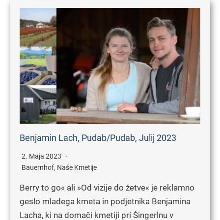
Benjamin Lach, Pudab/Pudab, Julij 2023
2. Maja 2023
Bauernhof
,
Naše Kmetije
Berry to go« ali »Od vizije do žetve« je reklamno
geslo mladega kmeta in podjetnika Benjamina
Lacha, ki na domači kmetiji pri Šingerlnu v