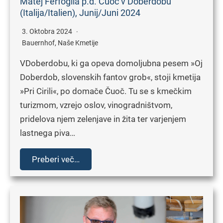
Matej Ferfoglia p.d. Čuoč v Doberdobu
(Italija/Italien), Junij/Juni 2024
3. Oktobra 2024
Bauernhof
,
Naše Kmetije
VDoberdobu, ki ga opeva domoljubna pesem »Oj
Doberdob, slovenskih fantov grob«, stoji kmetija
»Pri Cirili«, po domače Čuoč. Tu se s kmečkim
turizmom, vzrejo oslov, vinogradništvom,
pridelova njem zelenjave in žita ter varjenjem
lastnega piva…
Preberi več…