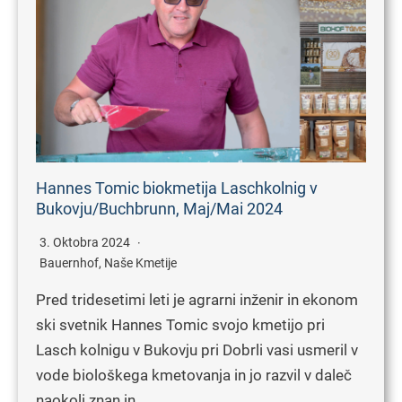
Hannes Tomic biokmetija Laschkolnig v
Bukovju/Buchbrunn, Maj/Mai 2024
3. Oktobra 2024
Bauernhof
,
Naše Kmetije
Pred tridesetimi leti je agrarni inženir in ekonom
ski svetnik Hannes Tomic svojo kmetijo pri
Lasch kolnigu v Bukovju pri Dobrli vasi usmeril v
vode biološkega kmetovanja in jo razvil v daleč
naokoli znan in…