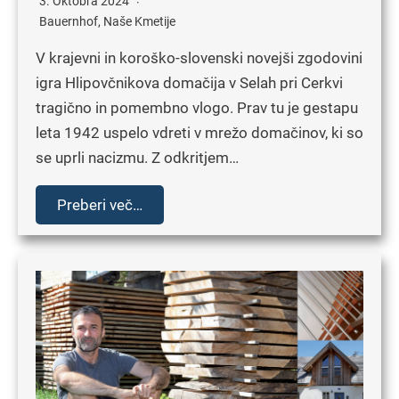
3. Oktobra 2024
Bauernhof
,
Naše Kmetije
V krajevni in koroško-slovenski novejši zgodovini
igra Hlipovčnikova domačija v Selah pri Cerkvi
tragično in pomembno vlogo. Prav tu je gestapu
leta 1942 uspelo vdreti v mrežo domačinov, ki so
se uprli nacizmu. Z odkritjem…
Preberi več…