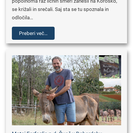
popolnoma raz ličnih smeri zanesli na Koroško,
se križali in srečali. Saj sta se tu spoznala in
odločila…
Preberi več…