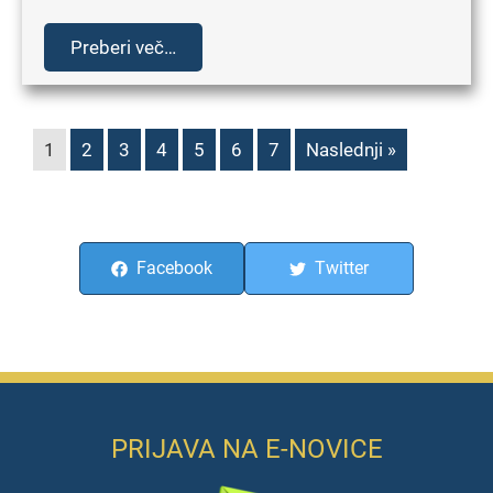
Preberi več…
1
2
3
4
5
6
7
Naslednji »
Facebook
Twitter
PRIJAVA NA E-NOVICE