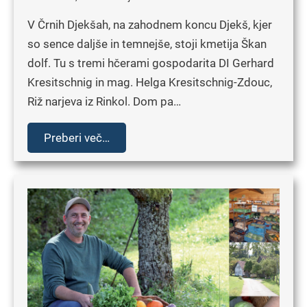
V Črnih Djekšah, na zahodnem koncu Djekš, kjer
so sence daljše in temnejše, stoji kmetija Škan
dolf. Tu s tremi hčerami gospodarita DI Gerhard
Kresitschnig in mag. Helga Kresitschnig-Zdouc,
Riž narjeva iz Rinkol. Dom pa…
Preberi več…