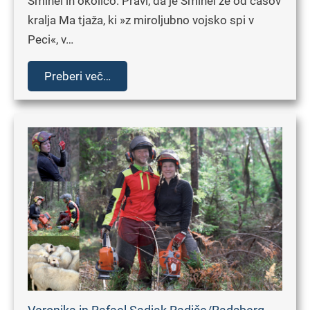
Šmihel in okolico. Pravi, da je Šmihel že od časov
kralja Ma tjaža, ki »z miroljubno vojsko spi v
Peci«, v…
Preberi več…