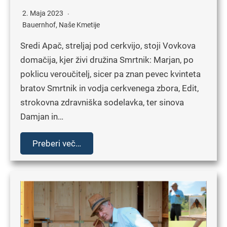
2. Maja 2023
Bauernhof
,
Naše Kmetije
Sredi Apač, streljaj pod cerkvijo, stoji Vovkova
domačija, kjer živi družina Smrtnik: Marjan, po
poklicu veroučitelj, sicer pa znan pevec kvinteta
bratov Smrtnik in vodja cerkvenega zbora, Edit,
strokovna zdravniška sodelavka, ter sinova
Damjan in…
Preberi več…