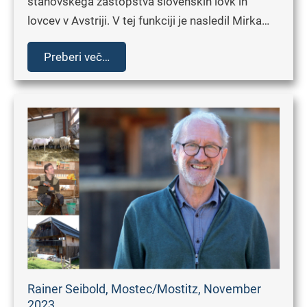
stanovskega zastopstva slovenskih lovk in
lovcev v Avstriji. V tej funkciji je nasledil Mirka…
Preberi več…
Rainer Seibold, Mostec/Mostitz, November
2023