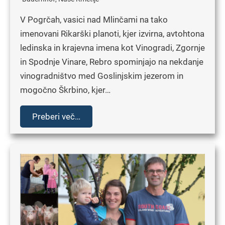
V Pogrčah, vasici nad Mlinčami na tako
imenovani Rikarški planoti, kjer izvirna, avtohtona
ledinska in krajevna imena kot Vinogradi, Zgornje
in Spodnje Vinare, Rebro spominjajo na nekdanje
vinogradništvo med Goslinjskim jezerom in
mogočno Škrbino, kjer…
Preberi več…