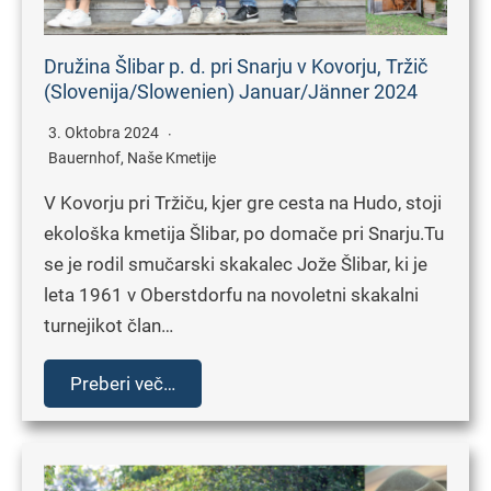
Družina Šlibar p. d. pri Snarju v Kovorju, Tržič
(Slovenija/Slowenien) Januar/Jänner 2024
3. Oktobra 2024
Bauernhof
,
Naše Kmetije
V Kovorju pri Tržiču, kjer gre cesta na Hudo, stoji
ekološka kmetija Šlibar, po domače pri Snarju.Tu
se je rodil smučarski skakalec Jože Šlibar, ki je
leta 1961 v Oberstdorfu na novoletni skakalni
turnejikot član…
Preberi več…