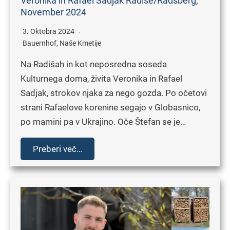
Veronika in Rafael Sadjak Radiše/Radsberg,
November 2024
3. Oktobra 2024
Bauernhof
,
Naše Kmetije
Na Radišah in kot neposredna soseda
Kulturnega doma, živita Veronika in Rafael
Sadjak, strokov njaka za nego gozda. Po očetovi
strani Rafaelove korenine segajo v Globasnico,
po mamini pa v Ukrajino. Oče Štefan se je…
Preberi več…