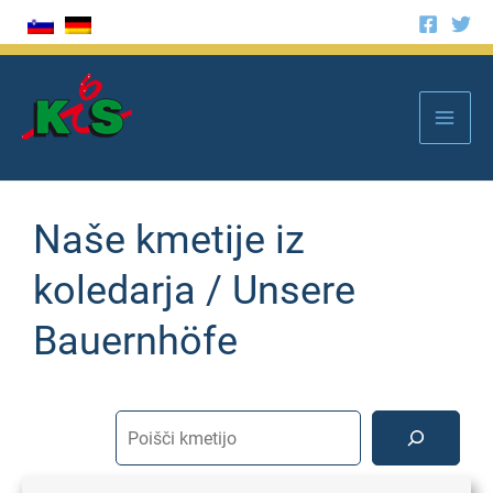
Skip
to
Mai
content
Men
Naše kmetije iz
Išči
koledarja / Unsere
Bauernhöfe