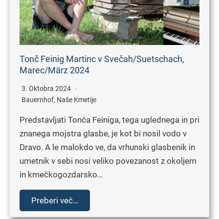
Tonč Feinig Martinc v Svečah/Suetschach,
Marec/März 2024
3. Oktobra 2024
Bauernhof
,
Naše Kmetije
Predstavljati Tonča Feiniga, tega uglednega in pri
znanega mojstra glasbe, je kot bi nosil vodo v
Dravo. A le malokdo ve, da vrhunski glasbenik in
umetnik v sebi nosi veliko povezanost z okoljem
in kmečkogozdarsko…
Preberi več…