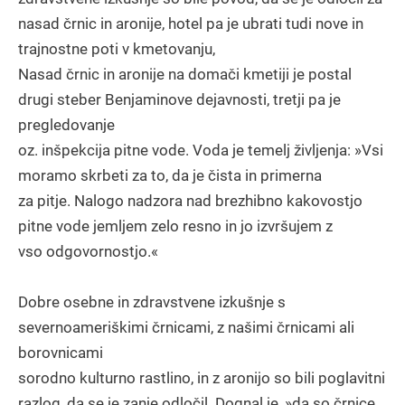
nasad črnic in aronije, hotel pa je ubrati tudi nove in
trajnostne poti v kmetovanju,
Nasad črnic in aronije na domači kmetiji je postal
drugi steber Benjaminove dejavnosti, tretji pa je
pregledovanje
oz. inšpekcija pitne vode. Voda je temelj življenja: »Vsi
moramo skrbeti za to, da je čista in primerna
za pitje. Nalogo nadzora nad brezhibno kakovostjo
pitne vode jemljem zelo resno in jo izvršujem z
vso odgovornostjo.«
Dobre osebne in zdravstvene izkušnje s
severnoameriškimi črnicami, z našimi črnicami ali
borovnicami
sorodno kulturno rastlino, in z aronijo so bili poglavitni
razlog, da se je zanje odločil. Dognal je, »da so črnice