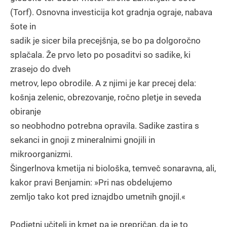
(Torf). Osnovna investicija kot gradnja ograje, nabava
šote in
sadik je sicer bila precejšnja, se bo pa dolgoročno
splačala. Že prvo leto po posaditvi so sadike, ki
zrasejo do dveh
metrov, lepo obrodile. A z njimi je kar precej dela:
košnja zelenic, obrezovanje, ročno pletje in seveda
obiranje
so neobhodno potrebna opravila. Sadike zastira s
sekanci in gnoji z mineralnimi gnojili in
mikroorganizmi.
Šingerlnova kmetija ni biološka, temveč sonaravna, ali,
kakor pravi Benjamin: »Pri nas obdelujemo
zemljo tako kot pred iznajdbo umetnih gnojil.«
Podjetni učitelj in kmet pa je prepričan, da je to