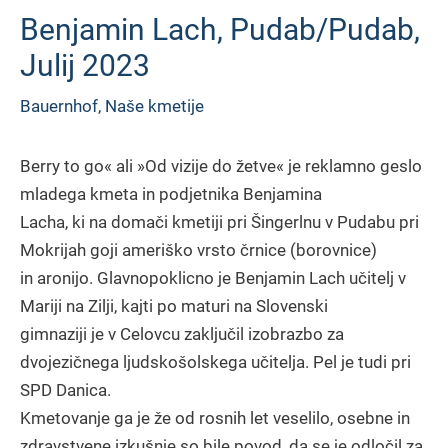
Benjamin Lach, Pudab/Pudab,
Julij 2023
Bauernhof
,
Naše kmetije
Berry to go« ali »Od vizije do žetve« je reklamno geslo
mladega kmeta in podjetnika Benjamina
Lacha, ki na domači kmetiji pri Šingerlnu v Pudabu pri
Mokrijah goji ameriško vrsto črnice (borovnice)
in aronijo. Glavnopoklicno je Benjamin Lach učitelj v
Mariji na Zilji, kajti po maturi na Slovenski
gimnaziji je v Celovcu zaključil izobrazbo za
dvojezičnega ljudskošolskega učitelja. Pel je tudi pri
SPD Danica.
Kmetovanje ga je že od rosnih let veselilo, osebne in
zdravstvene izkušnje so bile povod, da se je odločil za