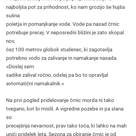
najboljša pot za prihodnost, ko nam grozijo še hujša
sušna
poletja in pomanjkanje vode. Vode pa nasad črnic
potrebuje precej. V neposredni bližini je zato skopal
nov,
čez 100 metrov globok studenec, ki zagotavlja
potrebno vodo za zalivanje in namakanje nasada.
»Doslej sem
sadike zalival ročno, odslej pa bo to opravljal
avtomatični namakalnik.«
Na prvi pogled pridelovanje črnic morda ni tako
tvegano, kot bi mislil. A vigredne pozebe in pa slana
so
precejšnja nevarnost, prav tako toča, ki lahko na mah
uniči pridelek leta. Sezona za obiranje črnic je od