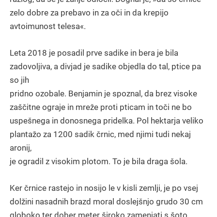
zelo dobre za prebavo in za oči in da krepijo
avtoimunost telesa«.
Leta 2018 je posadil prve sadike in bera je bila
zadovoljiva, a divjad je sadike objedla do tal, ptice pa
so jih
pridno ozobale. Benjamin je spoznal, da brez visoke
zaščitne ograje in mreže proti pticam in toči ne bo
uspešnega in donosnega pridelka. Pol hektarja veliko
plantažo za 1200 sadik črnic, med njimi tudi nekaj
aronij,
je ogradil z visokim plotom. To je bila draga šola.
Ker črnice rastejo in nosijo le v kisli zemlji, je po vsej
dolžini nasadnih brazd moral doslejšnjo grudo 30 cm
globoko ter dober meter široko zamenjati s šoto