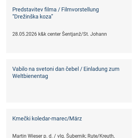
Predstavitev filma / Filmvorstellung
“Drežinška koza”
28.05.2026 k&k center Šentjanž/St. Johann
Vabilo na svetoni dan čebel / Einladung zum
Weltbienentag
Kmečki koledar-marec/März
Martin Wieser p. d. / vlg. Šubernik; Rute/Kreuth,