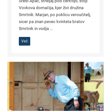
Sredi Apač, streljaj pod cerkvijo, stoji
Vovkova domačija, kjer živi družina
Smrtnik: Marjan, po poklicu veroučitelj,
sicer pa znan pevec kvinteta bratov
Smrtnik in vodja ...
Več