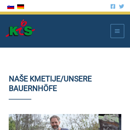
Skip
to
Mai
content
Men
NAŠE KMETIJE/UNSERE
BAUERNHÖFE