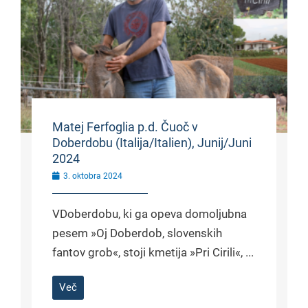
Matej Ferfoglia p.d. Čuoč v
Doberdobu (Italija/Italien), Junij/Juni
2024
3. oktobra 2024
VDoberdobu, ki ga opeva domoljubna
pesem »Oj Doberdob, slovenskih
fantov grob«, stoji kmetija »Pri Cirili«, ...
Več