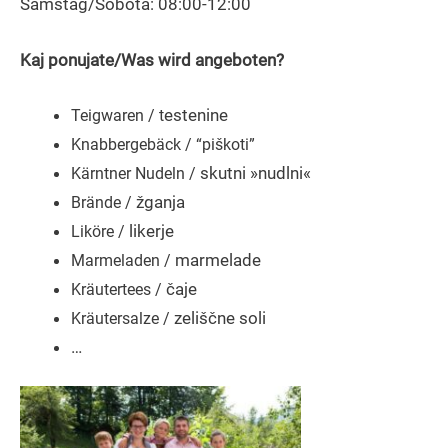
Samstag/Sobota: 08:00-12:00
Kaj ponujate/Was wird angeboten?
estenine
Teigwaren / t
Knabbergebäck / “piškoti”
skutni »nudlni«
Kärntner Nudeln /
žganja
Brände /
likerje
Liköre /
marmelade
Marmeladen /
čaje
Kräutertees /
zeliščne soli
Kräutersalze /
…