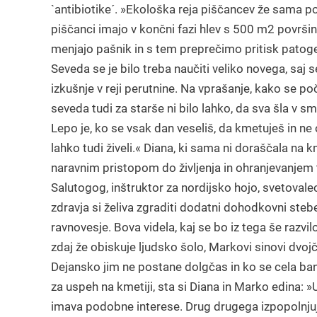
`antibiotike´. »Ekološka reja piščancev že sama po 
piščanci imajo v končni fazi hlev s 500 m2 površin
menjajo pašnik in s tem preprečimo pritisk patog
Seveda se je bilo treba naučiti veliko novega, saj
izkušnje v reji perutnine. Na vprašanje, kako se po
seveda tudi za starše ni bilo lahko, da sva šla v 
Lepo je, ko se vsak dan veseliš, da kmetuješ in ne
lahko tudi živeli.« Diana, ki sama ni doraščala na 
naravnim pristopom do življenja in ohranjevanjem
Salutogog, inštruktor za nordijsko hojo, svetoval
zdravja si želiva zgraditi dodatni dohodkovni stebe
ravnovesje. Bova videla, kaj se bo iz tega še razv
zdaj že obiskuje ljudsko šolo, Markovi sinovi dvo
Dejansko jim ne postane dolgčas in ko se cela band
za uspeh na kmetiji, sta si Diana in Marko edina: »
imava podobne interese. Drug drugega izpopolnjujev