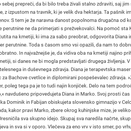
sebej prepreči, da bi bilo treba živali stalno zdraviti, saj j
e, z izpustom na travnik, ki je velik dva hektarja. Ta pašnik
enov. S tem je že naravna danost popolnoma drugačna od ko
 se perutnine ne da primerjati s prežvekovalci. Na pomoč sta 
čutita na kmetiji, ki ima za sabo preobrat, odgovorita Diana i
smer perutnine. Toda s časom smo vsi opazili, da nam to dobr
 obratno. In najvažnejše je, da vidiva oba na kmetiji najino 
kmetiji, si danes ne bi mogla predstavljati drugega življenja
 telesnega in duševnega zdravja. Diana je terapevtska mase
ec za Bachove cvetlice in diplomirani pospeševalec zdravja.
r, poleg tega pa je to tudi najin konjiček. Delo na tem področ
ilo,« navdušeno pripovedujeta Diana in Marko. Svoj prosti č
jčka Dominik in Fabijan obiskujeta slovensko gimnazijo v Ce
a, kakor pravi Marko, zbere okrog kuhinjske mize, je veliko 
Uresničila sva skupno idejo. Skupaj sva naredila načrte, sku
a in sva si v oporo. Vlečeva za eno vrv v isto smer, po vrhu