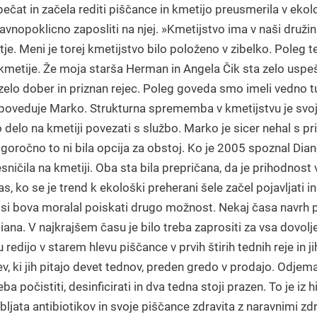
pečat in začela rediti piščance in kmetijo preusmerila v eko
avnopoklicno zaposliti na njej. »Kmetijstvo ima v naši družin
tje. Meni je torej kmetijstvo bilo položeno v zibelko. Poleg te
 kmetije. Že moja starša Herman in Angela Čik sta zelo uspe
il zelo dober in priznan rejec. Poleg goveda smo imeli vedno 
veduje Marko. Strukturna sprememba v kmetijstvu je svoj pe
 delo na kmetiji povezati s službo. Marko je sicer nehal s prir
goročno to ni bila opcija za obstoj. Ko je 2005 spoznal Diano
resničila na kmetiji. Oba sta bila prepričana, da je prihodno
, ko se je trend k ekološki preherani šele začel pojavljati in
si bova moralal poiskati drugo možnost. Nekaj časa navrh pa s
iana. V najkrajšem času je bilo treba zaprositi za vsa dovolj
edijo v starem hlevu piščance v prvih štirih tednih reje in jih
, ki jih pitajo devet tednov, preden gredo v prodajo. Odjem
ba počistiti, desinficirati in dva tedna stoji prazen. To je iz
abljata antibiotikov in svoje piščance zdravita z naravnimi zd