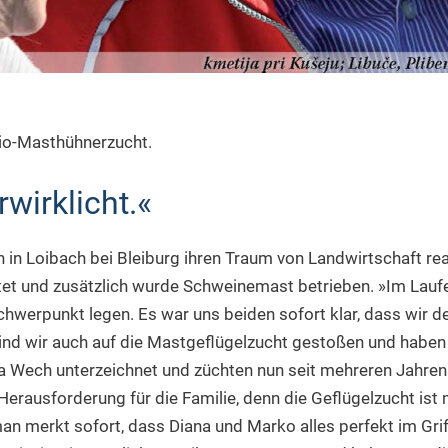
Bio-Masthühnerzucht.
wirklicht.«
in Loibach bei Bleiburg ihren Traum von Landwirtschaft realis
tet und zusätzlich wurde Schweinemast betrieben. »Im Lauf
hwerpunkt legen. Es war uns beiden sofort klar, dass wir d
ind wir auch auf die Mastgeflügelzucht gestoßen und haben
a Wech unterzeichnet und züchten nun seit mehreren Jahren 
erausforderung für die Familie, denn die Geflügelzucht ist 
man merkt sofort, dass Diana und Marko alles perfekt im Gri