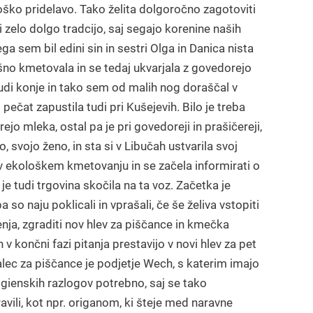
loško pridelavo. Tako želita dolgoročno zagotoviti
i zelo dolgo tradcijo, saj segajo korenine naših
ga sem bil edini sin in sestri Olga in Danica nista
šno kmetovala in se tedaj ukvarjala z govedorejo
tudi konje in tako sem od malih nog doraščal v
čat zapustila tudi pri Kušejevih. Bilo je treba
ejo mleka, ostal pa je pri govedoreji in prašičereji,
, svojo ženo, in sta si v Libučah ustvarila svoj
st v ekološkem kmetovanju in se začela informirati o
 je tudi trgovina skočila na ta voz. Začetka je
o naju poklicali in vprašali, če še želiva vstopiti
enja, zgraditi nov hlev za piščance in kmečka
 v končni fazi pitanja prestavijo v novi hlev za pet
alec za piščance je podjetje Wech, s katerim imajo
 higienskih razlogov potrebno, saj se tako
ravili, kot npr. origanom, ki šteje med naravne