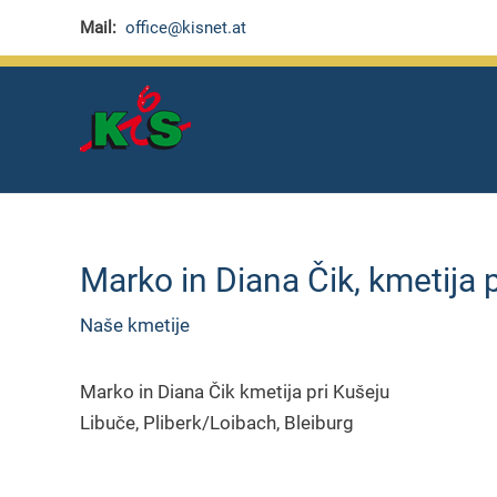
Skip
Mail:
office@kisnet.at
to
content
Marko in Diana Čik, kmetija 
Naše kmetije
Marko in Diana Čik kmetija pri Kušeju
Libuče, Pliberk/Loibach, Bleiburg