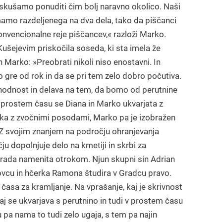
im skušamo ponuditi čim bolj naravno okolico. Naši
 imamo razdeljenega na dva dela, tako da piščanci
nvencionalne reje piščancev,« razloži Marko.
Kušejevim priskočila soseda, ki sta imela že
n Marko: »Preobrati nikoli niso enostavni. In
o gre od rok in da se pri tem zelo dobro počutiva.
prihodnost in delava na tem, da bomo od perutnine
. V prostem času se Diana in Marko ukvarjata z
rka z zvočnimi posodami, Marko pa je izobražen
 »Z svojim znanjem na področju ohranjevanja
ju dopolnjuje delo na kmetiji in skrbi za
as rada namenita otrokom. Njun skupni sin Adrian
lovcu in hčerka Ramona študira v Gradcu pravo.
časa za kramljanje. Na vprašanje, kaj je skrivnost
paj se ukvarjava s perutnino in tudi v prostem času
 pa nama to tudi zelo ugaja, s tem pa najin