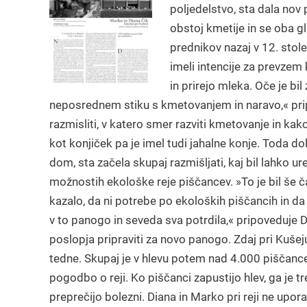
poljedelstvo, sta dala nov 
obstoj kmetije in se oba gl
prednikov nazaj v 12. stole
imeli intencije za prevzem
in prirejo mleka. Oče je b
neposrednem stiku s kmetovanjem in naravo,« pripo
razmisliti, v katero smer razviti kmetovanje in kako
kot konjiček pa je imel tudi jahalne konje. Toda dol
dom, sta začela skupaj razmišljati, kaj bil lahko u
možnostih ekološke reje piščancev. »To je bil še čas
kazalo, da ni potrebe po ekoloških piščancih in da 
v to panogo in seveda sva potrdila,« pripoveduje D
poslopja pripraviti za novo panogo. Zdaj pri Kušeju r
tedne. Skupaj je v hlevu potem nad 4.000 piščancev
pogodbo o reji. Ko piščanci zapustijo hlev, ga je tre
preprečijo bolezni. Diana in Marko pri reji ne upor