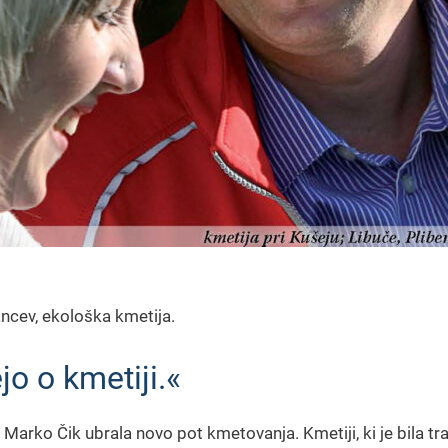
ancev, ekološka kmetija.
o o kmetiji.«
n Marko Čik ubrala novo pot kmetovanja. Kmetiji, ki je bila t