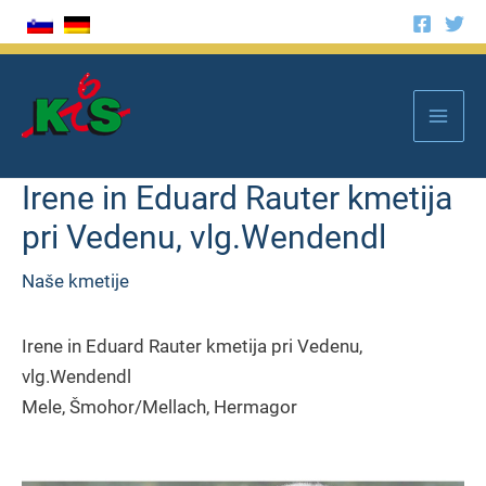
Skip
to
Mai
content
Men
Irene in Eduard Rauter kmetija
pri Vedenu, vlg.Wendendl
Naše kmetije
Irene in Eduard Rauter kmetija pri Vedenu,
vlg.Wendendl
Mele, Šmohor/Mellach, Hermagor