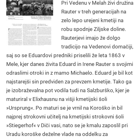
Pri Vedenu v Melah živi družina
Rauter v treh generacijah na
zelo lepo urejeni kmetiji na
robu spodnje Ziljske doline.
Rauterjevi imajo že dolgo
tradicijo na Vedenovi domačiji,
saj so se Eduardovi predniki priselili že leta 1863 v
Mele, kjer danes živita Eduard in Irene Rauter s svojimi
odraslimi otroki in z mamo Michaelo. Eduard je bil kot
najstarejši sin predviden za prevzem kmetije. Tako ga
je izobraževalna pot vodila tudi na Salzburško, kjer je
maturiral v Elixhausnu na višji kmetijski šoli
»Ursprung«. Po maturi se je vrnil na Koroško in bil
najprej strokovni učitelj na kmetijski strokovni šoli
»Stiegerhof« v Diči vasi, nato se je kmalu zaposlil pri
Uradu koroške deželne vlade na oddelku za