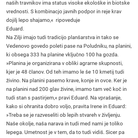
naših travnikov ima status visoke ekološke in biotske
vrednosti. S kombinacjo javnih podpor in reje krav
dojilj lepo shajamo,« ripoveduje
Eduard.
Na Zilji imajo tudi tradicijo planšarstva in tako se
Vedenovo govedo poleti pase na Poludniku, na planini,
ki obsega 333 ha planine vključno 100 ha gozda.
»Planina je organizirana v obliki agrarne skupnosti,
kjer je 48 članov. Od teh imamo le še 10 kmetij tudi
živino. Na planini pasemo krave, konje in ovce. Ker je
na planini nad 200 glav živine, imamo tam več koč in
tudi stan s pastirjem,« pravi Eduard. Na vprašanje,
kako si ohranita dobro voljo, pravita Irene in Eduard:
»Treba se je razveseliti ob lepih stvareh v življenju.
Naše okolje, naša narava in tudi med nami je toliko
lepega. Umetnost je v tem, da to tudi vidiš. Sicer pa