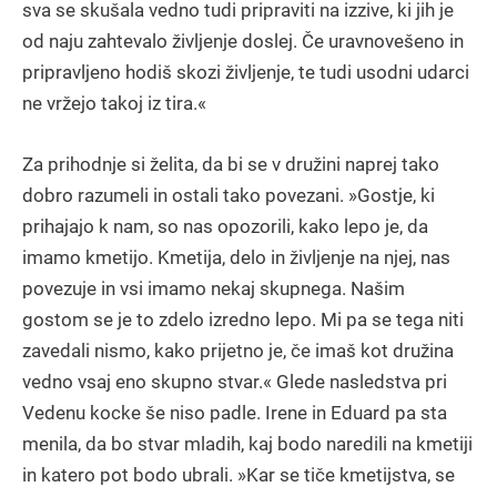
sva se skušala vedno tudi pripraviti na izzive, ki jih je
od naju zahtevalo življenje doslej. Če uravnovešeno in
pripravljeno hodiš skozi življenje, te tudi usodni udarci
ne vržejo takoj iz tira.«
Za prihodnje si želita, da bi se v družini naprej tako
dobro razumeli in ostali tako povezani. »Gostje, ki
prihajajo k nam, so nas opozorili, kako lepo je, da
imamo kmetijo. Kmetija, delo in življenje na njej, nas
povezuje in vsi imamo nekaj skupnega. Našim
gostom se je to zdelo izredno lepo. Mi pa se tega niti
zavedali nismo, kako prijetno je, če imaš kot družina
vedno vsaj eno skupno stvar.« Glede nasledstva pri
Vedenu kocke še niso padle. Irene in Eduard pa sta
menila, da bo stvar mladih, kaj bodo naredili na kmetiji
in katero pot bodo ubrali. »Kar se tiče kmetijstva, se