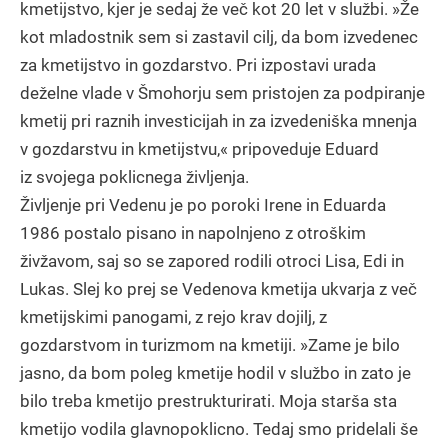
kmetijstvo, kjer je sedaj že več kot 20 let v službi. »Že
kot mladostnik sem si zastavil cilj, da bom izvedenec
za kmetijstvo in gozdarstvo. Pri izpostavi urada
deželne vlade v Šmohorju sem pristojen za podpiranje
kmetij pri raznih investicijah in za izvedeniška mnenja
v gozdarstvu in kmetijstvu,« pripoveduje Eduard
iz svojega poklicnega življenja.
Življenje pri Vedenu je po poroki Irene in Eduarda
1986 postalo pisano in napolnjeno z otroškim
živžavom, saj so se zapored rodili otroci Lisa, Edi in
Lukas. Slej ko prej se Vedenova kmetija ukvarja z več
kmetijskimi panogami, z rejo krav dojilj, z
gozdarstvom in turizmom na kmetiji. »Zame je bilo
jasno, da bom poleg kmetije hodil v službo in zato je
bilo treba kmetijo prestrukturirati. Moja starša sta
kmetijo vodila glavnopoklicno. Tedaj smo pridelali še