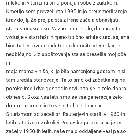
mleko in v turizmu smo ponujali sobe z zajtrkom.
Kmetijo sem prevzel leta 1995 in jo preusmeril v rejo
krav dojilj. Že prej pa sta z Irene začela obnavljati
staro kmečko hišo. Važno jima je bilo, da ohranita
vzdušje v stari hiši in njeno tipično arhitekturo, saj ima
hiša tudi v prvem nadstropju kamnite stene, kar je
neobičajno. »Iz spoštovanja sta se preselila moj oče
in
moja mama v hišo, ki je bila namenjena gostom in si
tam uredila stanovanje. Tako smo od začetka najine
poroke imeli dve gospodinjstvi in to se je zelo dobro
obneslo. Skozi vsa leta smo se vse generacije zelo
dobro razumele in to velja tudi še danes.«
S turizmom so začeli pri Rauterjevih starši v 1960-ih
letih. »Turizem v okolici Preseškega jezera se je že
začel v 1950-ih letih, naše malo oddaljene vasi pa so