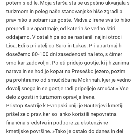
potem sledile. Moja starša sta se uspešno ukvarjala s
turizmom in poleg naše stanovanjske hiše zgradila
prav hišo s sobami za goste. Midva z Irene sva to hišo
preuredila v apartmaje, od katerih še vedno štiri
oddajamo. V ostalih pa so se nastanili najini otroci
Lisa, Edi s prijateljico Saro in Lukas. Pri apartmajih
dosežemo 80-100 dni zasedenosti na leto, s čimer
smo kar zadovoljni. Poleti pridejo gostje, ki jih zanima
narava in se hodijo kopat na Preseško jezero, pozimi
pa profitiramo od smučišča na Mokrinah, kjer je vedno
dovolj snega in se gostje radi pripeljejo smučat.« Vse
delo z gosti in turizmom opravlja Irene.
Pristop Avstrije k Evropski uniji je Rauterjevi kmetiji
prišel zelo prav, ker so lahko koristili nepovratna
finančna sredstva in podpore za ekstenzivne
kmetijske površine. »Tako je ostalo do danes in del