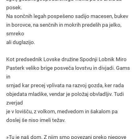
posek.
Na sončnih legah pospešeno sadijo macesen, bukev
in borovce, na senčnih in mokrih predelih pa jelko,
smreko
ali duglazijo.
Kot predsednik Lovske družine Spodnji Lobnik Miro
Pasterk veliko brige posveča lovstvu in divjadi. Gams
in
srnjad kar precej vplivata na razvoj gozda, ker rada
objedata mladike, vendar je položaj obvladljiv. Tudi
zverjad
je v lovišču, z volkom, medvedom in šakalom pa
doslej še niso imeli težav.
»Tu je naš dom. Z njim smo povezani preko njegove