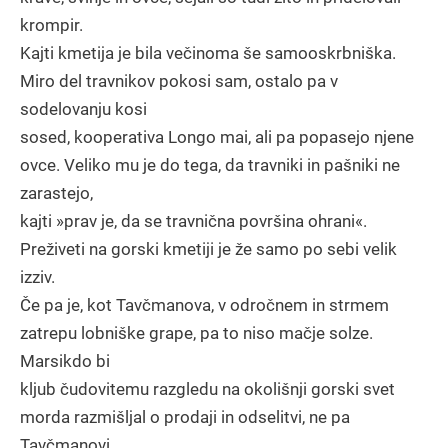
krompir.
Kajti kmetija je bila večinoma še samooskrbniška.
Miro del travnikov pokosi sam, ostalo pa v
sodelovanju kosi
sosed, kooperativa Longo mai, ali pa popasejo njene
ovce. Veliko mu je do tega, da travniki in pašniki ne
zarastejo,
kajti »prav je, da se travnična površina ohrani«.
Preživeti na gorski kmetiji je že samo po sebi velik
izziv.
Če pa je, kot Tavčmanova, v odročnem in strmem
zatrepu lobniške grape, pa to niso mačje solze.
Marsikdo bi
kljub čudovitemu razgledu na okolišnji gorski svet
morda razmišljal o prodaji in odselitvi, ne pa
Tavčmanovi.