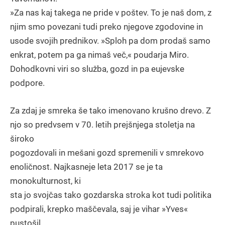
»Za nas kaj takega ne pride v poštev. To je naš dom, z
njim smo povezani tudi preko njegove zgodovine in
usode svojih prednikov. »Sploh pa dom prodaš samo
enkrat, potem pa ga nimaš več,« poudarja Miro.
Dohodkovni viri so služba, gozd in pa eujevske
podpore.
Za zdaj je smreka še tako imenovano krušno drevo. Z
njo so predvsem v 70. letih prejšnjega stoletja na
široko
pogozdovali in mešani gozd spremenili v smrekovo
enoličnost. Najkasneje leta 2017 se je ta
monokulturnost, ki
sta jo svojčas tako gozdarska stroka kot tudi politika
podpirali, krepko maščevala, saj je vihar »Yves«
pustošil