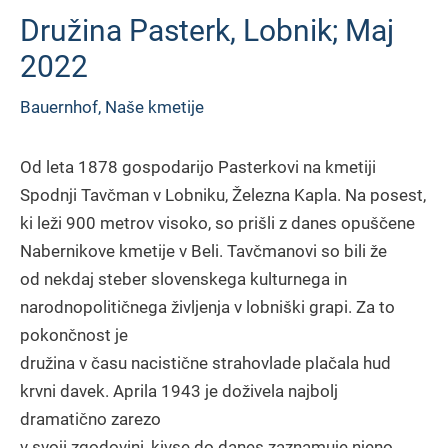
Družina Pasterk, Lobnik; Maj
2022
Bauernhof
,
Naše kmetije
Od leta 1878 gospodarijo Pasterkovi na kmetiji
Spodnji Tavčman v Lobniku, Železna Kapla. Na posest,
ki leži 900 metrov visoko, so prišli z danes opuščene
Nabernikove kmetije v Beli. Tavčmanovi so bili že
od nekdaj steber slovenskega kulturnega in
narodnopolitičnega življenja v lobniški grapi. Za to
pokončnost je
družina v času nacistične strahovlade plačala hud
krvni davek. Aprila 1943 je doživela najbolj
dramatično zarezo
v svoji zgodovini, kivse do danes zaznamuje njeno