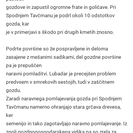
gozdove in zapustil ogromne frate in goličave. Pri
Spodnjem Tavčmanu je podrl okoli 10 odstotkov
gozda, kar
je v primerjavi s škodo pri drugih kmetih znosno.
Podrte površine so že pospravljene in deloma
zasajene z mešanimi sadikami, del gozdne površine
pa je prepuščen
naravni pomladitvi. Lubadar je precejšen problem
predvsem v smrekovih sestojih, tudi v zaščitnem
gozdu.
Zaradi naravnega pomlajevanja gozda pri Spodnjem
Tavčmanu namerno ohranjajo stara grčava drevesa,
ker
semenijo in tako zagotavljajo naravno pomlajevanje. Iz
zgolj gozdnogospodarskega vidika pa so zrela za