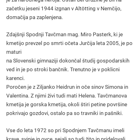
začetku jeseni 1944 izgnan v Altötting v Nemčijo,
domačija pa zaplenjena.
Zdajšnji Spodnji Tavčman mag. Miro Pasterk, ki je
kmetijo prevzel po smrti očeta Jurčija leta 2005, je po
maturi
na Slovenski gimnaziji dokončal študij gospodarskih
ved in je po stroki bančnik. Trenutno je v poklicni
karenci.
Poročen je z Ziljanko Heidrun in oče sinov Simona in
Valentina. Z njimi živi tudi mati Helena. Tavčmanova
kmetija je gorska kmetija, okoli štiri petine površine
pokrivajo gozdovi, ostalo pa so travniki in pašniki.
Vse do leta 1972 so pri Spodnjem Tavčmanu imeli
krave, svinje in ovce, sejali so tudi žito in pridelovali