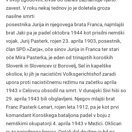
zavest. V roku nekaj tednov jo je doletela groza
nasilne smrti
posestnika Jurija in njegovega brata Franca, najmlajši
brat Jaki pa je padel oktobra 1944 kot prisilni nemški
vojak. Jurij Pasterk, rojen 23. aprila 1903, posestnik,
član SPD »Zarja«, oče sinov Jurija in Franca ter stari
oče Mira Pasterka, je eden od trinajstih koroških
Slovenk in Slovencev iz Borovelj, Sel in kapelške
okolice, ki jih je nacistični Volksgerichtshof zaradi
upora proti nacističnemu režimu na začetku aprila
1943 v Celovcu obsodil na smrt. V dunajski Sivi hiši so
29. aprila 1943 bili obglavljeni. Njegov mlajši brat
Franc Pasterk-Lenart, rojen leta 1912, pa je kot prvi
komandant Koroškega bataljona padel v boju z
nemškimi okupatorji 4. aprila 1943 v Mežici. Oklican
je za narodnega heroja. Ostali del družine je bil na